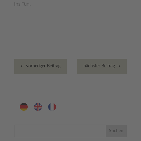
ins Tun.
←
vorheriger Beitrag
nächster Beitrag
→
Suchen