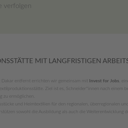
e verfolgen
NSSTÄTTE MIT LANGFRISTIGEN ARBEIT
 Dakar entfernt errichten wir gemeinsam mit
Invest for Jobs
, ei
Textilproduktionsstätte. Ziel ist es, Schneider*innen nach einem
ng zu ermöglichen.
gsstücke und Heimtextilien für den regionalen, überregionalen un
rstützen sowohl die Ausbildung als auch die Weiterentwicklung d