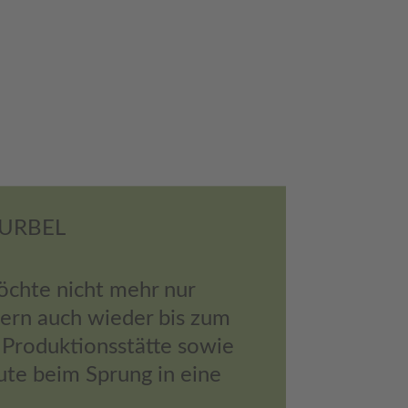
OURBEL
öchte nicht mehr nur
ern auch wieder bis zum
r Produktionsstätte sowie
ute beim Sprung in eine