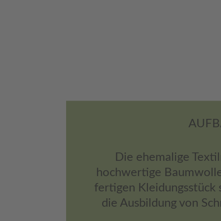
AUFBA
Die ehemalige Texti
hochwertige Baumwolle 
fertigen Kleidungsstück 
die Ausbildung von Sch