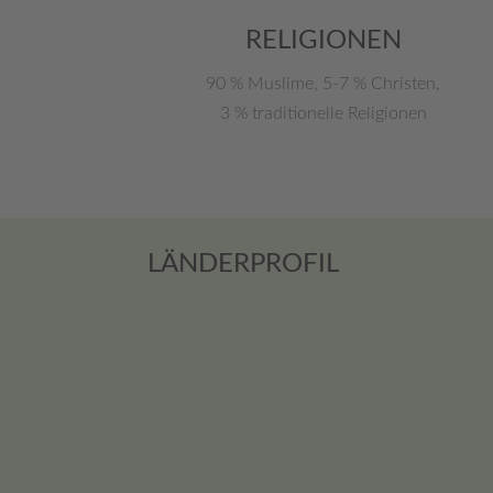
RELIGIONEN
90 % Muslime, 5-7 % Christen,
3 % traditionelle Religionen
LÄNDERPROFIL