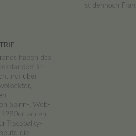
ist dennoch Fran
TRIE
Brands haben das
onsstandort im
cht nur über
ollsektor,
en
en Spinn-, Web-
 1980er Jahren.
 Tracabality-
 heute die