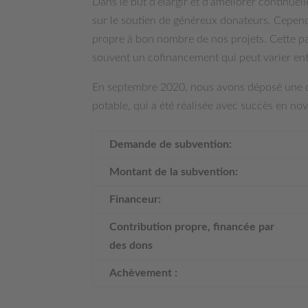
Dans le but d’élargir et d’améliorer continuel
sur le soutien de généreux donateurs. Cepend
propre à bon nombre de nos projets. Cette par
souvent un cofinancement qui peut varier ent
En septembre 2020, nous avons déposé une d
potable, qui a été réalisée avec succès en n
Demande de subvention:
Montant de la subvention:
Financeur:
Contribution propre, financée par
des dons
Achèvement :