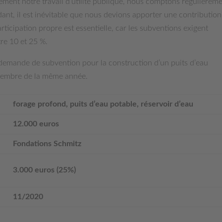
lement notre travail d’utilité publique, nous comptons régulièrem
ant, il est inévitable que nous devions apporter une contribution
ticipation propre est essentielle, car les subventions exigent
re 10 et 25 %.
emande de subvention pour la construction d’un puits d’eau
ovembre de la même année.
forage profond, puits d’eau potable, réservoir d’eau
12.000 euros
Fondations Schmitz
3.000 euros (25%)
11/2020