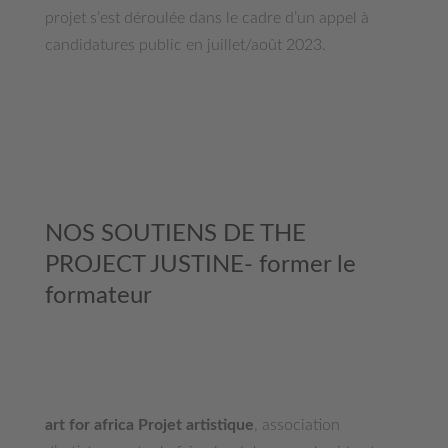
projet s’est déroulée dans le cadre d’un appel à
candidatures public en juillet/août 2023.
NOS SOUTIENS DE THE
PROJECT JUSTINE- former le
formateur
art for africa Projet artistique
, association