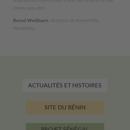
organisation munichoise d’aide aux enfants et aux
mères sans abri
Bernd Weißbach
, directeur de Kinderhilfe
Westafrika
ACTUALITÉS ET HISTOIRES
SITE DU BÉNIN
PROJET SÉNÉGAL